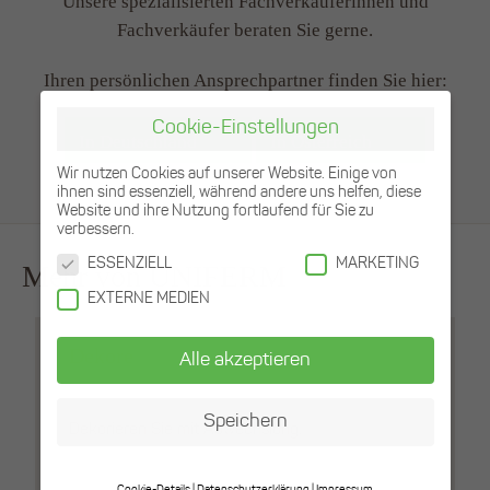
Unsere spezialisierten Fachverkäuferinnen und
Fachverkäufer beraten Sie gerne.
Ihren persönlichen Ansprechpartner finden Sie hier:
Cookie-Einstellungen
In Deutschland
In Österreich
Wir nutzen Cookies auf unserer Website. Einige von
ihnen sind essenziell, während andere uns helfen, diese
Website und ihre Nutzung fortlaufend für Sie zu
verbessern.
ESSENZIELL
MARKETING
Mehr von UNIFERM
EXTERNE MEDIEN
Dekore
Alle akzeptieren
Speichern
Dekorieren Sie mit Abwechslung.