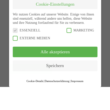
Der extra Saftige für lange Frische
Cookie-Einstellungen
Optimale Massenkalkulation – durch geringdosierte
Wir nutzen Cookies auf unserer Website. Einige von ihnen
Anwendung: 3 kg Produkt ergeben 21.5 kg
sind essenziell, während andere uns helfen, diese Website
Rührmasse
und ihre Nutzung fortlaufend für Sie zu verbessern.
Hohe Flexibiltiät – wahlweise Zugabe von Öl, Butter
ESSENZIELL
MARKETING
oder Margarine
EXTERNE MEDIEN
Sehr gute Tragfähigkeit – bei bleibender feiner
Krumenstruktur
Sehr gute Frischhaltung – dank extra saftiger Krume
Alle akzeptieren
Speichern
Folder runterladen
Cookie-Details
Datenschutzerklärung
Impressum
Datenschutzeinstellungen
Hier finden Sie eine Übersicht über alle
verwendeten Cookies. Sie können Ihre
Einwilligung zu ganzen Kategorien geben oder
sich weitere Informationen anzeigen lassen und so