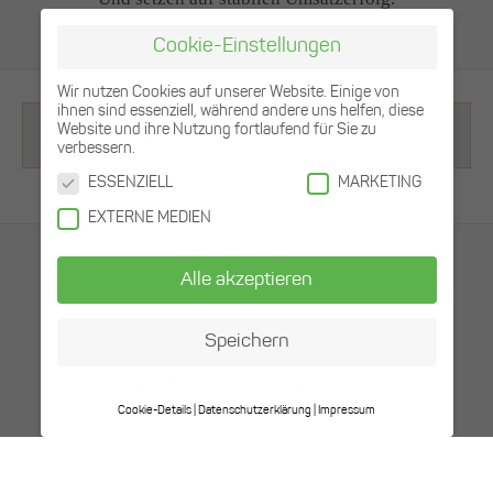
Cookie-Einstellungen
Wir nutzen Cookies auf unserer Website. Einige von
ihnen sind essenziell, während andere uns helfen, diese
Newsletter
Website und ihre Nutzung fortlaufend für Sie zu
verbessern.
ESSENZIELL
MARKETING
EXTERNE MEDIEN
Alle akzeptieren
Ihre Ansprechpartner
Speichern
Sie haben Fragen zum Produkt, zu Rezepten oder
wünschen weitere Informationen.
Unsere spezialisierten Fachverkäuferinnen und
Cookie-Details
Datenschutzerklärung
Impressum
Datenschutzeinstellungen
Fachverkäufer beraten Sie gerne.
Hier finden Sie eine Übersicht über alle
verwendeten Cookies. Sie können Ihre
Ihren persönlichen Ansprechpartner finden Sie hier: